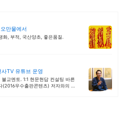
은 오만물에서
탱화, 부적, 국산양초, 좋은품질.
선사TV 유튜브 운영
불교멘토. 1:1 현문현답 컨설팅 바른
다(2016우수출판콘텐츠) 저자와의 특