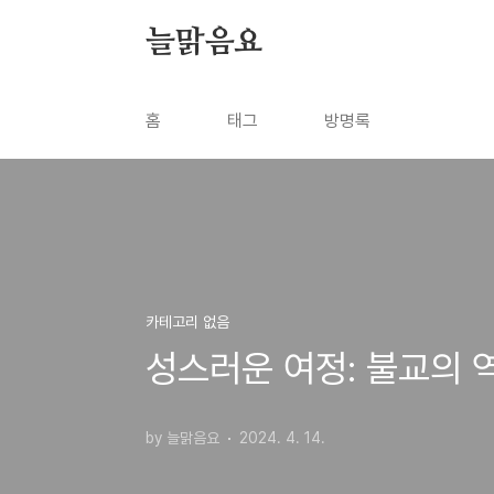
본문 바로가기
늘맑음요
홈
태그
방명록
카테고리 없음
성스러운 여정: 불교의 
by 늘맑음요
2024. 4. 14.