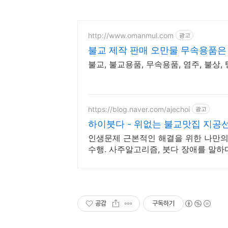
http://www.omanmul.com
광고
불교 제작 판매 오만물 무속용품
불교, 불교용품, 무속용품, 염주, 불상, 
https://blog.naver.com/ajechoi
광고
하이붓다 - 위없는 불교맛집 지공
인생문제 근본적인 해결을 위한 나만의 
수행. 사주알고리즘, 붓다 장애를 말하
별한 만남
공감
구독하기