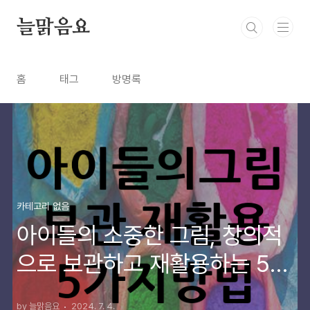
본문 바로가기
늘맑음요
홈
태그
방명록
카테고리 없음
아이들의 소중한 그림, 창의적
으로 보관하고 재활용하는 5가
지 방법
by 늘맑음요
2024. 7. 4.