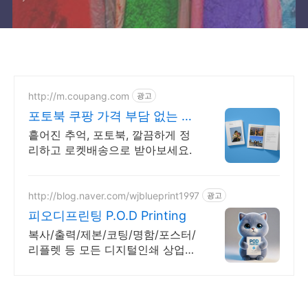
http://m.coupang.com
광고
포토북 쿠팡 가격 부담 없는 현
명한 선택
흩어진 추억, 포토북, 깔끔하게 정
리하고 로켓배송으로 받아보세요.
http://blog.naver.com/wjblueprint1997
광고
피오디프린팅 P.O.D Printing
복사/출력/제본/코팅/명함/포스터/
리플렛 등 모든 디지털인쇄 상업인
쇄 전문기업! 고객만족을 최우선의
가치로 생각하는 피오디프린팅 입
니다.