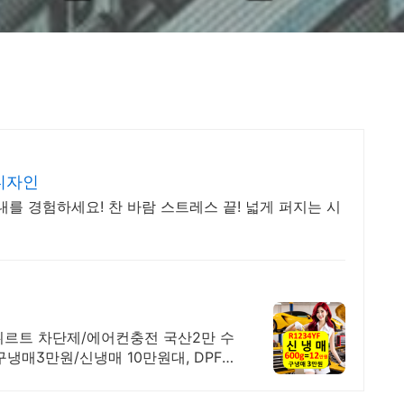
디자인
내를 경험하세요! 찬 바람 스트레스 끝! 넓게 퍼지는 시
뷔르트 차단제/에어컨충전 국산2만 수
냉매3만원/신냉매 10만원대, DPF클