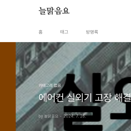
본문 바로가기
늘맑음요
홈
태그
방명록
카테고리 없음
에어컨 실외기 고장 해결
by 늘맑음요
2024. 7. 26.