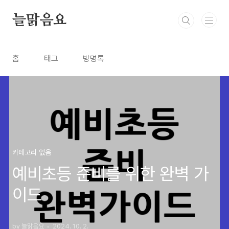
본문 바로가기
늘맑음요
홈
태그
방명록
카테고리 없음
예비초등 준비를 위한 완벽 가
이드
by 늘맑음요
2024. 10. 2.