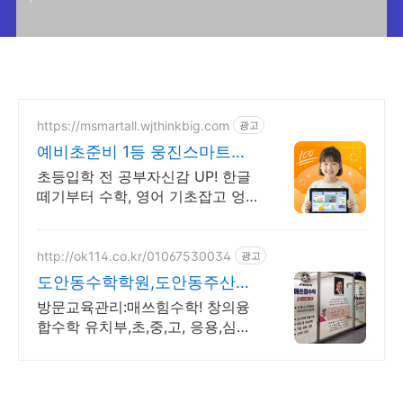
https://msmartall.wjthinkbig.com
광고
예비초준비 1등 웅진스마트올
초등입학 전 공부준비 끝!
초등입학 전 공부자신감 UP! 한글
떼기부터 수학, 영어 기초잡고 엉
덩이힘 길러요 정확한 한글실력 진
단과 수준별 맞춤학습으로 한글떼
고, 초등 입학 전 공부준비 끝!
http://ok114.co.kr/01067530034
광고
도안동수학학원,도안동주산암
산 매쓰힘수학! 유치부,초중고
방문교육관리:매쓰힘수학! 창의융
합수학 유치부,초,중,고, 응용,심화!
주산암산