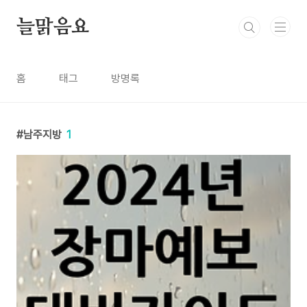
본문 바로가기
늘맑음요
홈
태그
방명록
남주지방
1